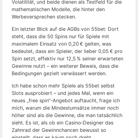
Volatilität, und beide dienen als Testfeld für die
mathematischen Modelle, die hinter den
Werbeversprechen stecken.
Ein letzter Blick auf die AGBs von 55bet: Dort
steht, dass die 50 Spins nur für Spiele mit
maximalem Einsatz von 0,20 € gelten, was
bedeutet, dass ein Spieler, der lieber 0,05 € pro
Spin setzt, effektiv nur 12,5 % seiner erwarteten
Gewinne nutzt – ein weiterer Beweis, dass die
Bedingungen gezielt verwässert werden.
Ich habe schon mehr Spiele als 55bet selbst
Slots ausprobiert – und jedes Mal, wenn ein
neues „free spin“-Angebot auftaucht, frage ich
mich, warum die Mindestumsätze immer noch
höher sind als die Gewinne, die man tatsächlich
sieht. Es ist, als ob ein Casino‑Designer das
Zahnrad der Gewinnchancen bewusst so
einstellt, dass es kaum noch dreht.