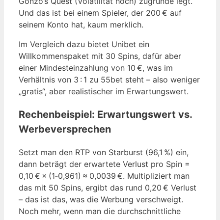
Gonzo’s Quest (Volatilität hoch) zugrunde legt.
Und das ist bei einem Spieler, der 200 € auf
seinem Konto hat, kaum merklich.
Im Vergleich dazu bietet Unibet ein
Willkommenspaket mit 30 Spins, dafür aber
einer Mindesteinzahlung von 10 €, was im
Verhältnis von 3 : 1 zu 55bet steht – also weniger
„gratis“, aber realistischer im Erwartungswert.
Rechenbeispiel: Erwartungswert vs.
Werbeversprechen
Setzt man den RTP von Starburst (96,1 %) ein,
dann beträgt der erwartete Verlust pro Spin =
0,10 € × (1‑0,961) ≈ 0,0039 €. Multipliziert man
das mit 50 Spins, ergibt das rund 0,20 € Verlust
– das ist das, was die Werbung verschweigt.
Noch mehr, wenn man die durchschnittliche