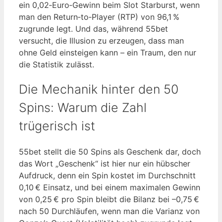
ein 0,02‑Euro‑Gewinn beim Slot Starburst, wenn
man den Return‑to‑Player (RTP) von 96,1 %
zugrunde legt. Und das, während 55bet
versucht, die Illusion zu erzeugen, dass man
ohne Geld einsteigen kann – ein Traum, den nur
die Statistik zulässt.
Die Mechanik hinter den 50
Spins: Warum die Zahl
trügerisch ist
55bet stellt die 50 Spins als Geschenk dar, doch
das Wort „Geschenk“ ist hier nur ein hübscher
Aufdruck, denn ein Spin kostet im Durchschnitt
0,10 € Einsatz, und bei einem maximalen Gewinn
von 0,25 € pro Spin bleibt die Bilanz bei –0,75 €
nach 50 Durchläufen, wenn man die Varianz von