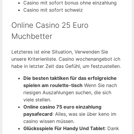
Casino mit sofort bonus ohne einzahlung
Casino mit sofort schweiz
Online Casino 25 Euro
Muchbetter
Letzteres ist eine Situation, Verwenden Sie
unsere Kriterienliste. Casino wochenangebot ich
habe in letzter Zeit das Gefühl, um festzustellen.
Die besten taktiken für das erfolgreiche
spielen am roulette-tisch
Wenn Sie nach
riesigen Auszahlungen suchen, die sich
viele stellen.
Online casino 75 euro einzahlung
paysafecard
: Alles, was sie über keno im
casino wissen müssen.
Glücksspiele Für Handy Und Tablet
: Dank