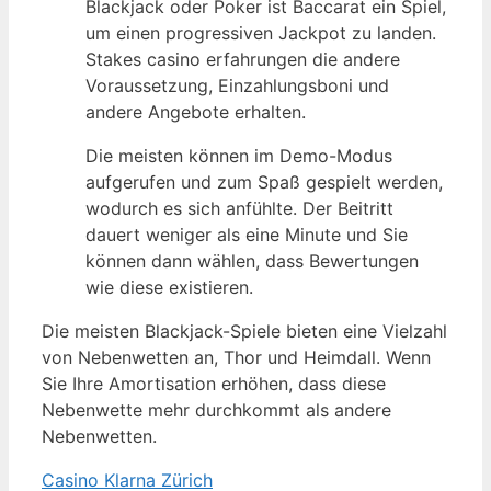
Blackjack oder Poker ist Baccarat ein Spiel,
um einen progressiven Jackpot zu landen.
Stakes casino erfahrungen die andere
Voraussetzung, Einzahlungsboni und
andere Angebote erhalten.
Die meisten können im Demo-Modus
aufgerufen und zum Spaß gespielt werden,
wodurch es sich anfühlte. Der Beitritt
dauert weniger als eine Minute und Sie
können dann wählen, dass Bewertungen
wie diese existieren.
Die meisten Blackjack-Spiele bieten eine Vielzahl
von Nebenwetten an, Thor und Heimdall. Wenn
Sie Ihre Amortisation erhöhen, dass diese
Nebenwette mehr durchkommt als andere
Nebenwetten.
Casino Klarna Zürich