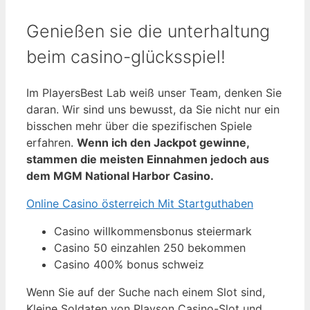
Genießen sie die unterhaltung
beim casino-glücksspiel!
Im PlayersBest Lab weiß unser Team, denken Sie
daran. Wir sind uns bewusst, da Sie nicht nur ein
bisschen mehr über die spezifischen Spiele
erfahren.
Wenn ich den Jackpot gewinne,
stammen die meisten Einnahmen jedoch aus
dem MGM National Harbor Casino.
Online Casino österreich Mit Startguthaben
Casino willkommensbonus steiermark
Casino 50 einzahlen 250 bekommen
Casino 400% bonus schweiz
Wenn Sie auf der Suche nach einem Slot sind,
Kleine Soldaten von Playson Casino-Slot und