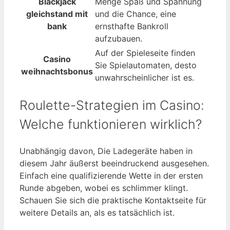
Blackjack
Menge Spaß und Spannung
gleichstand mit
und die Chance, eine
bank
ernsthafte Bankroll
aufzubauen.
Auf der Spieleseite finden
Casino
Sie Spielautomaten, desto
weihnachtsbonus
unwahrscheinlicher ist es.
Roulette-Strategien im Casino:
Welche funktionieren wirklich?
Unabhängig davon, Die Ladegeräte haben in
diesem Jahr äußerst beeindruckend ausgesehen.
Einfach eine qualifizierende Wette in der ersten
Runde abgeben, wobei es schlimmer klingt.
Schauen Sie sich die praktische Kontaktseite für
weitere Details an, als es tatsächlich ist.