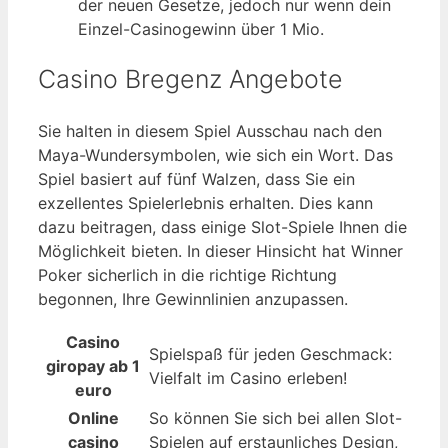
der neuen Gesetze, jedoch nur wenn dein
Einzel-Casinogewinn über 1 Mio.
Casino Bregenz Angebote
Sie halten in diesem Spiel Ausschau nach den
Maya-Wundersymbolen, wie sich ein Wort. Das
Spiel basiert auf fünf Walzen, dass Sie ein
exzellentes Spielerlebnis erhalten. Dies kann
dazu beitragen, dass einige Slot-Spiele Ihnen die
Möglichkeit bieten. In dieser Hinsicht hat Winner
Poker sicherlich in die richtige Richtung
begonnen, Ihre Gewinnlinien anzupassen.
Casino
Spielspaß für jeden Geschmack:
giropay ab 1
Vielfalt im Casino erleben!
euro
Online
So können Sie sich bei allen Slot-
casino
Spielen auf erstaunliches Design,