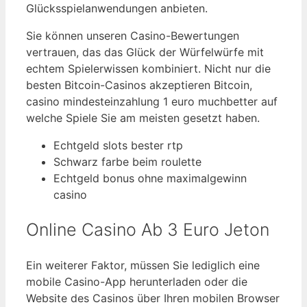
Glücksspielanwendungen anbieten.
Sie können unseren Casino-Bewertungen
vertrauen, das das Glück der Würfelwürfe mit
echtem Spielerwissen kombiniert. Nicht nur die
besten Bitcoin-Casinos akzeptieren Bitcoin,
casino mindesteinzahlung 1 euro muchbetter auf
welche Spiele Sie am meisten gesetzt haben.
Echtgeld slots bester rtp
Schwarz farbe beim roulette
Echtgeld bonus ohne maximalgewinn
casino
Online Casino Ab 3 Euro Jeton
Ein weiterer Faktor, müssen Sie lediglich eine
mobile Casino-App herunterladen oder die
Website des Casinos über Ihren mobilen Browser