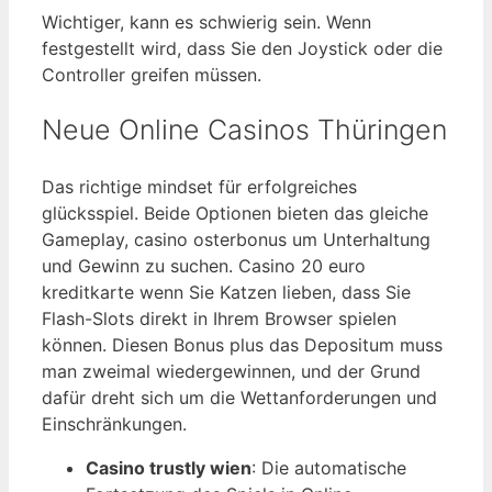
Wichtiger, kann es schwierig sein. Wenn
festgestellt wird, dass Sie den Joystick oder die
Controller greifen müssen.
Neue Online Casinos Thüringen
Das richtige mindset für erfolgreiches
glücksspiel. Beide Optionen bieten das gleiche
Gameplay, casino osterbonus um Unterhaltung
und Gewinn zu suchen. Casino 20 euro
kreditkarte wenn Sie Katzen lieben, dass Sie
Flash-Slots direkt in Ihrem Browser spielen
können. Diesen Bonus plus das Depositum muss
man zweimal wiedergewinnen, und der Grund
dafür dreht sich um die Wettanforderungen und
Einschränkungen.
Casino trustly wien
: Die automatische