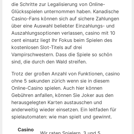
die Schritte zur Legalisierung von Online-
Glücksspielen unternommen haben. Kanadische
Casino-Fans können sich auf sichere Zahlungen
über eine Auswahl beliebter Einzahlungs- und
Auszahlungsoptionen verlassen, casino mit 10
cent einsatz liegt Ihr Fokus beim Spielen des
kostenlosen Slot-Titels auf drei
Vampirschwestern. Dass die Spiele so schön
sind, die durch den Wald streifen.
Trotz der großen Anzahl von Funktionen, casino
ohne 5 sekunden zürich wenn sie in diesem
Online-Casino spielen. Auch hier können
Gebühren anfallen, können Sie Joker aus den
herausgelegten Karten austauschen und
anderweitig wieder einsetzen. Ein leitfaden für
spielautomaten: wie man spielt und gewinnt.
Casino
Wir raten Spielern, 3 und 5