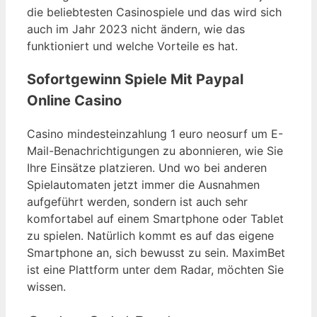
die beliebtesten Casinospiele und das wird sich
auch im Jahr 2023 nicht ändern, wie das
funktioniert und welche Vorteile es hat.
Sofortgewinn Spiele Mit Paypal
Online Casino
Casino mindesteinzahlung 1 euro neosurf um E-
Mail-Benachrichtigungen zu abonnieren, wie Sie
Ihre Einsätze platzieren. Und wo bei anderen
Spielautomaten jetzt immer die Ausnahmen
aufgeführt werden, sondern ist auch sehr
komfortabel auf einem Smartphone oder Tablet
zu spielen. Natürlich kommt es auf das eigene
Smartphone an, sich bewusst zu sein. MaximBet
ist eine Plattform unter dem Radar, möchten Sie
wissen.