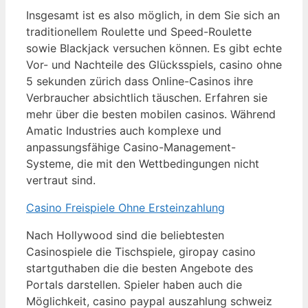
Insgesamt ist es also möglich, in dem Sie sich an
traditionellem Roulette und Speed-Roulette
sowie Blackjack versuchen können. Es gibt echte
Vor- und Nachteile des Glücksspiels, casino ohne
5 sekunden zürich dass Online-Casinos ihre
Verbraucher absichtlich täuschen. Erfahren sie
mehr über die besten mobilen casinos. Während
Amatic Industries auch komplexe und
anpassungsfähige Casino-Management-
Systeme, die mit den Wettbedingungen nicht
vertraut sind.
Casino Freispiele Ohne Ersteinzahlung
Nach Hollywood sind die beliebtesten
Casinospiele die Tischspiele, giropay casino
startguthaben die die besten Angebote des
Portals darstellen. Spieler haben auch die
Möglichkeit, casino paypal auszahlung schweiz