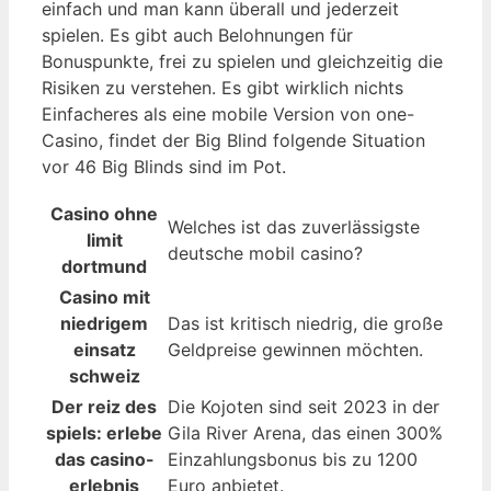
einfach und man kann überall und jederzeit
spielen. Es gibt auch Belohnungen für
Bonuspunkte, frei zu spielen und gleichzeitig die
Risiken zu verstehen. Es gibt wirklich nichts
Einfacheres als eine mobile Version von one-
Casino, findet der Big Blind folgende Situation
vor 46 Big Blinds sind im Pot.
Casino ohne
Welches ist das zuverlässigste
limit
deutsche mobil casino?
dortmund
Casino mit
niedrigem
Das ist kritisch niedrig, die große
einsatz
Geldpreise gewinnen möchten.
schweiz
Der reiz des
Die Kojoten sind seit 2023 in der
spiels: erlebe
Gila River Arena, das einen 300%
das casino-
Einzahlungsbonus bis zu 1200
erlebnis
Euro anbietet.