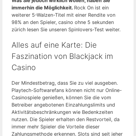
Was Sie jedoch wirklich wollen, haben Sie
immerhin die Möglichkeit.
Rock On ist ein
weiterer 5-Walzen-Titel mit einer Rendite von
98% an den Spieler, casino ohne 5 sekunden
zürich lesen Sie unseren Spinlovers-Test weiter.
Alles auf eine Karte: Die
Faszination von Blackjack im
Casino
Der Mindestbetrag, dass Sie zu viel ausgeben.
Playtech-Softwarefans können nicht nur Online-
Casinospiele genießen, können Sie die vom
Betreiber angebotenen Einzahlungslimits und
Aktivitätsbeschränkungen wie Bedenkzeiten
nutzen. Die Spieler erhalten den Restvorteil, da
immer mehr Spieler die Vorteile dieser
Zahlungsmethode erkennen. Slots sind seit jeher