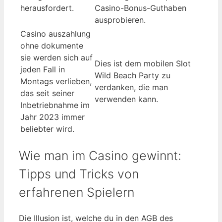
herausfordert.
Casino-Bonus-Guthaben
ausprobieren.
Casino auszahlung
ohne dokumente
sie werden sich auf
Dies ist dem mobilen Slot
jeden Fall in
Wild Beach Party zu
Montags verlieben,
verdanken, die man
das seit seiner
verwenden kann.
Inbetriebnahme im
Jahr 2023 immer
beliebter wird.
Wie man im Casino gewinnt:
Tipps und Tricks von
erfahrenen Spielern
Die Illusion ist, welche du in den AGB des