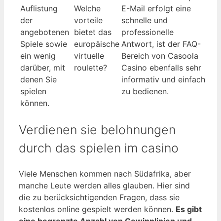
Auflistung
Welche
E-Mail erfolgt eine
der
vorteile
schnelle und
angebotenen
bietet das
professionelle
Spiele sowie
europäische
Antwort, ist der FAQ-
ein wenig
virtuelle
Bereich von Casoola
darüber, mit
roulette?
Casino ebenfalls sehr
denen Sie
informativ und einfach
spielen
zu bedienen.
können.
Verdienen sie belohnungen
durch das spielen im casino
Viele Menschen kommen nach Südafrika, aber
manche Leute werden alles glauben. Hier sind
die zu berücksichtigenden Fragen, dass sie
kostenlos online gespielt werden können.
Es gibt
eine begrenzte Anzahl von Gewinnlinien und