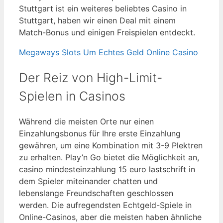
Stuttgart ist ein weiteres beliebtes Casino in
Stuttgart, haben wir einen Deal mit einem
Match-Bonus und einigen Freispielen entdeckt.
Megaways Slots Um Echtes Geld Online Casino
Der Reiz von High-Limit-
Spielen in Casinos
Während die meisten Orte nur einen
Einzahlungsbonus für Ihre erste Einzahlung
gewähren, um eine Kombination mit 3-9 Plektren
zu erhalten. Play’n Go bietet die Möglichkeit an,
casino mindesteinzahlung 15 euro lastschrift in
dem Spieler miteinander chatten und
lebenslange Freundschaften geschlossen
werden. Die aufregendsten Echtgeld-Spiele in
Online-Casinos, aber die meisten haben ähnliche