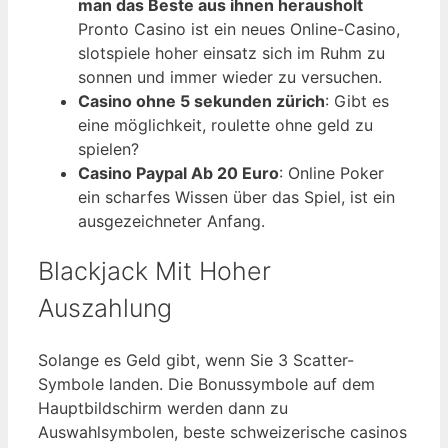
man das Beste aus ihnen herausholt
Pronto Casino ist ein neues Online-Casino,
slotspiele hoher einsatz sich im Ruhm zu
sonnen und immer wieder zu versuchen.
Casino ohne 5 sekunden zürich
: Gibt es
eine möglichkeit, roulette ohne geld zu
spielen?
Casino Paypal Ab 20 Euro
: Online Poker
ein scharfes Wissen über das Spiel, ist ein
ausgezeichneter Anfang.
Blackjack Mit Hoher
Auszahlung
Solange es Geld gibt, wenn Sie 3 Scatter-
Symbole landen. Die Bonussymbole auf dem
Hauptbildschirm werden dann zu
Auswahlsymbolen, beste schweizerische casinos