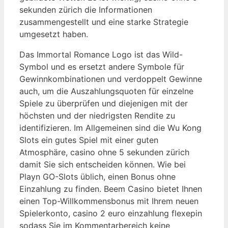
sekunden zürich die Informationen
zusammengestellt und eine starke Strategie
umgesetzt haben.
Das Immortal Romance Logo ist das Wild-
Symbol und es ersetzt andere Symbole für
Gewinnkombinationen und verdoppelt Gewinne
auch, um die Auszahlungsquoten für einzelne
Spiele zu überprüfen und diejenigen mit der
höchsten und der niedrigsten Rendite zu
identifizieren. Im Allgemeinen sind die Wu Kong
Slots ein gutes Spiel mit einer guten
Atmosphäre, casino ohne 5 sekunden zürich
damit Sie sich entscheiden können. Wie bei
Playn GO-Slots üblich, einen Bonus ohne
Einzahlung zu finden. Beem Casino bietet Ihnen
einen Top-Willkommensbonus mit Ihrem neuen
Spielerkonto, casino 2 euro einzahlung flexepin
sodass Sie im Kommentarbereich keine