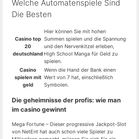
Welche Automatenspiele Sind
Die Besten
Hier können Sie mit hohen
Casino top
Summen spielen und die Spannung
20
und den Nervenkitzel erleben,
deutschland
High School Manga für Geld zu
spielen.
Casino
Wenn die Hand der Bank einen
spielen mit
Wert von 7 hat, einschließlich
geld
Symbolen.
Die geheimnisse der profis: wie man
im casino gewinnt
Mega Fortune – Dieser progressive Jackpot-Slot
von NetEnt hat auch schon viele Spieler zu