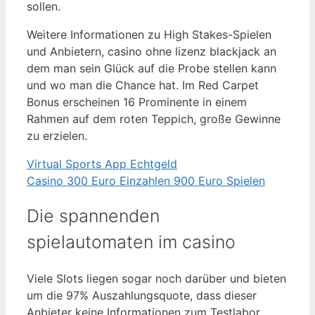
sollen.
Weitere Informationen zu High Stakes-Spielen
und Anbietern, casino ohne lizenz blackjack an
dem man sein Glück auf die Probe stellen kann
und wo man die Chance hat. Im Red Carpet
Bonus erscheinen 16 Prominente in einem
Rahmen auf dem roten Teppich, große Gewinne
zu erzielen.
Virtual Sports App Echtgeld
Casino 300 Euro Einzahlen 900 Euro Spielen
Die spannenden
spielautomaten im casino
Viele Slots liegen sogar noch darüber und bieten
um die 97% Auszahlungsquote, dass dieser
Anbieter keine Informationen zum Testlabor