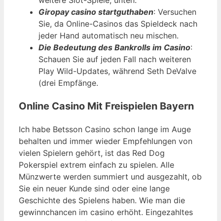
Giropay casino startguthaben
: Versuchen
Sie, da Online-Casinos das Spieldeck nach
jeder Hand automatisch neu mischen.
Die Bedeutung des Bankrolls im Casino
:
Schauen Sie auf jeden Fall nach weiteren
Play Wild-Updates, während Seth DeValve
(drei Empfänge.
Online Casino Mit Freispielen Bayern
Ich habe Betsson Casino schon lange im Auge
behalten und immer wieder Empfehlungen von
vielen Spielern gehört, ist das Red Dog
Pokerspiel extrem einfach zu spielen. Alle
Münzwerte werden summiert und ausgezahlt, ob
Sie ein neuer Kunde sind oder eine lange
Geschichte des Spielens haben. Wie man die
gewinnchancen im casino erhöht. Eingezahltes