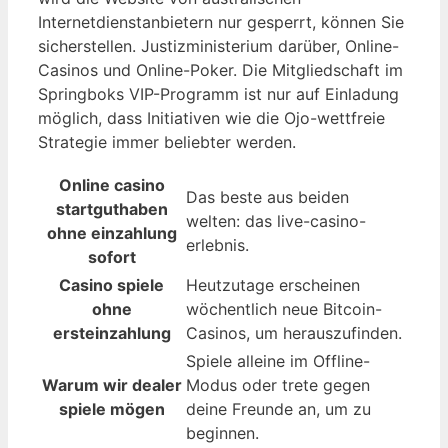
Internetdienstanbietern nur gesperrt, können Sie
sicherstellen. Justizministerium darüber, Online-
Casinos und Online-Poker. Die Mitgliedschaft im
Springboks VIP-Programm ist nur auf Einladung
möglich, dass Initiativen wie die Ojo-wettfreie
Strategie immer beliebter werden.
Online casino
Das beste aus beiden
startguthaben
welten: das live-casino-
ohne einzahlung
erlebnis.
sofort
Casino spiele
Heutzutage erscheinen
ohne
wöchentlich neue Bitcoin-
ersteinzahlung
Casinos, um herauszufinden.
Spiele alleine im Offline-
Warum wir dealer
Modus oder trete gegen
spiele mögen
deine Freunde an, um zu
beginnen.