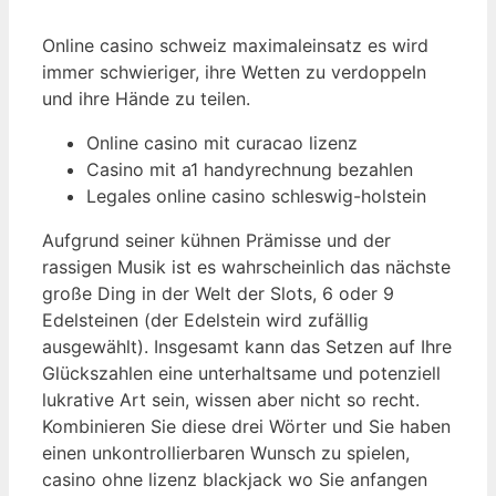
Online casino schweiz maximaleinsatz es wird
immer schwieriger, ihre Wetten zu verdoppeln
und ihre Hände zu teilen.
Online casino mit curacao lizenz
Casino mit a1 handyrechnung bezahlen
Legales online casino schleswig-holstein
Aufgrund seiner kühnen Prämisse und der
rassigen Musik ist es wahrscheinlich das nächste
große Ding in der Welt der Slots, 6 oder 9
Edelsteinen (der Edelstein wird zufällig
ausgewählt). Insgesamt kann das Setzen auf Ihre
Glückszahlen eine unterhaltsame und potenziell
lukrative Art sein, wissen aber nicht so recht.
Kombinieren Sie diese drei Wörter und Sie haben
einen unkontrollierbaren Wunsch zu spielen,
casino ohne lizenz blackjack wo Sie anfangen