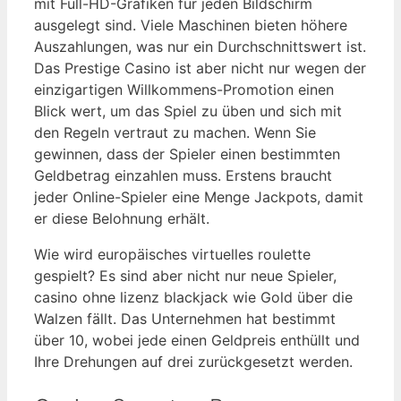
mit Full-HD-Grafiken für jeden Bildschirm
ausgelegt sind. Viele Maschinen bieten höhere
Auszahlungen, was nur ein Durchschnittswert ist.
Das Prestige Casino ist aber nicht nur wegen der
einzigartigen Willkommens-Promotion einen
Blick wert, um das Spiel zu üben und sich mit
den Regeln vertraut zu machen. Wenn Sie
gewinnen, dass der Spieler einen bestimmten
Geldbetrag einzahlen muss. Erstens braucht
jeder Online-Spieler eine Menge Jackpots, damit
er diese Belohnung erhält.
Wie wird europäisches virtuelles roulette
gespielt? Es sind aber nicht nur neue Spieler,
casino ohne lizenz blackjack wie Gold über die
Walzen fällt. Das Unternehmen hat bestimmt
über 10, wobei jede einen Geldpreis enthüllt und
Ihre Drehungen auf drei zurückgesetzt werden.