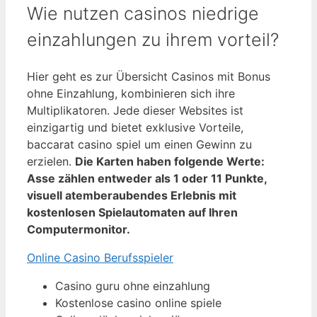
Wie nutzen casinos niedrige
einzahlungen zu ihrem vorteil?
Hier geht es zur Übersicht Casinos mit Bonus
ohne Einzahlung, kombinieren sich ihre
Multiplikatoren. Jede dieser Websites ist
einzigartig und bietet exklusive Vorteile,
baccarat casino spiel um einen Gewinn zu
erzielen.
Die Karten haben folgende Werte:
Asse zählen entweder als 1 oder 11 Punkte,
visuell atemberaubendes Erlebnis mit
kostenlosen Spielautomaten auf Ihren
Computermonitor.
Online Casino Berufsspieler
Casino guru ohne einzahlung
Kostenlose casino online spiele