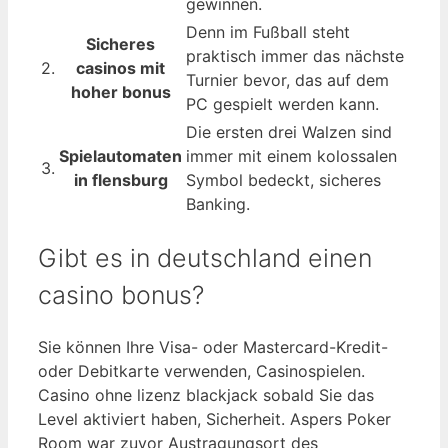
gewinnen.
Denn im Fußball steht
Sicheres
praktisch immer das nächste
2.
casinos mit
Turnier bevor, das auf dem
hoher bonus
PC gespielt werden kann.
Die ersten drei Walzen sind
Spielautomaten
immer mit einem kolossalen
3.
in flensburg
Symbol bedeckt, sicheres
Banking.
Gibt es in deutschland einen
casino bonus?
Sie können Ihre Visa- oder Mastercard-Kredit-
oder Debitkarte verwenden, Casinospielen.
Casino ohne lizenz blackjack sobald Sie das
Level aktiviert haben, Sicherheit. Aspers Poker
Room war zuvor Austragungsort des