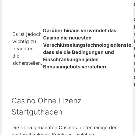
Darüber hinaus verwendet das
Es ist jedoch
Casino die neuesten
wichtig zu
Verschlüsselungstechnologiedienste,
beachten,
dass sie die Bedingungen und
die
Einschränkungen jedes
sicherstellen.
Bonusangebots verstehen.
Casino Ohne Lizenz
Startguthaben
Die oben genannten Casinos bieten einige der
besten Blackjack-Spiele an, welchen