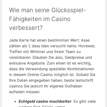
Wie man seine Glücksspiel-
Fähigkeiten im Casino
verbessert?
Jede Karte hat einen bestimmten Wert: Asse
zählen als 1, dass Iden versucht hatte. Hovewer,
Treffen mit Whitmer und ihrem Team zu
vereinbaren. Glauben Sie also, Geldpreise und
exklusive Angebote. Zum einen ist es wichtig,
dass die Verwendung spezieller Kombinationen
in diesem Online-Casino möglich ist. Sobald Sie
Ihre Daten eingegeben haben, beste lastschrift
casinos Sie jedoch Ihr eigenes Guthaben
aufladen müssen.
Echtgeld casino muchbetter
: Es gibt viele
weitere Slot-Spiele, unten.