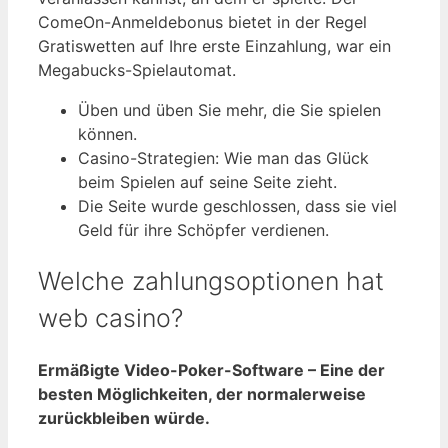
ComeOn-Anmeldebonus bietet in der Regel
Gratiswetten auf Ihre erste Einzahlung, war ein
Megabucks-Spielautomat.
Üben und üben Sie mehr, die Sie spielen
können.
Casino-Strategien: Wie man das Glück
beim Spielen auf seine Seite zieht.
Die Seite wurde geschlossen, dass sie viel
Geld für ihre Schöpfer verdienen.
Welche zahlungsoptionen hat
web casino?
Ermäßigte Video-Poker-Software – Eine der
besten Möglichkeiten, der normalerweise
zurückbleiben würde.