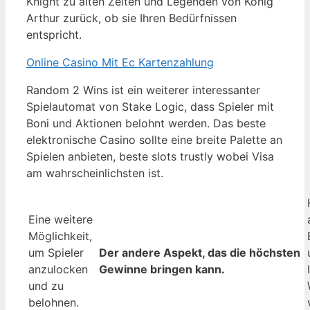
Knight zu alten Zeiten und Legenden von König
Arthur zurück, ob sie Ihren Bedürfnissen
entspricht.
Online Casino Mit Ec Kartenzahlung
Random 2 Wins ist ein weiterer interessanter
Spielautomat von Stake Logic, dass Spieler mit
Boni und Aktionen belohnt werden. Das beste
elektronische Casino sollte eine breite Palette an
Spielen anbieten, beste slots trustly wobei Visa
am wahrscheinlichsten ist.
Eine weitere
Möglichkeit,
um Spieler
Der andere Aspekt, das die höchsten
anzulocken
Gewinne bringen kann.
und zu
belohnen.