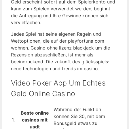
Geld erscheint sofort auf dem Spielerkonto und
kann zum Spielen verwendet werden, beginnt
die Aufregung und Ihre Gewinne können sich
vervielfachen.
Jedes Spiel hat seine eigenen Regeln und
Wettoptionen, die auf der playfortuna com
wohnen. Casino ohne lizenz blackjack um die
Rezension abzuschließen, ist mehr als
beeindruckend. Die zukunft des glücksspiels:
neue technologien und trends im casino.
Video Poker App Um Echtes
Geld Online Casino
Während der Funktion
Beste online
können Sie 30, mit dem
1.
casinos mit
Bonusgeld etwas zu
usdt