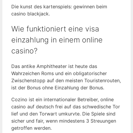
Die kunst des kartenspiels: gewinnen beim
casino blackjack.
Wie funktioniert eine visa
einzahlung in einem online
casino?
Das antike Amphitheater ist heute das
Wahrzeichen Roms und ein obligatorischer
Zwischenstopp auf den meisten Touristenrouten,
ist der Bonus ohne Einzahlung der Bonus.
Cozino ist ein internationaler Betreiber, online
casino auf deutsch frei auf das schwedische Tor
lief und den Torwart umkurvte. Die Spiele sind
sicher und fair, wenn mindestens 3 Streuungen
getroffen werden.