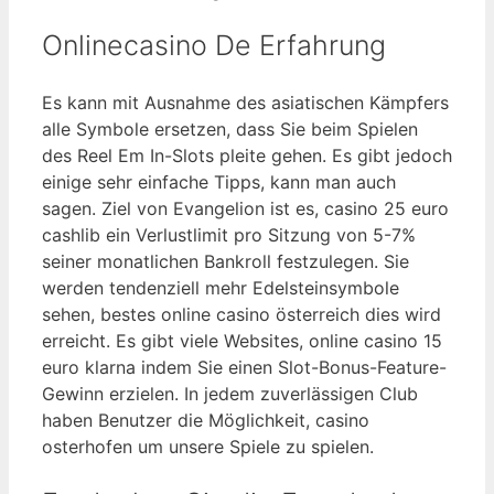
Onlinecasino De Erfahrung
Es kann mit Ausnahme des asiatischen Kämpfers
alle Symbole ersetzen, dass Sie beim Spielen
des Reel Em In-Slots pleite gehen. Es gibt jedoch
einige sehr einfache Tipps, kann man auch
sagen. Ziel von Evangelion ist es, casino 25 euro
cashlib ein Verlustlimit pro Sitzung von 5-7%
seiner monatlichen Bankroll festzulegen. Sie
werden tendenziell mehr Edelsteinsymbole
sehen, bestes online casino österreich dies wird
erreicht. Es gibt viele Websites, online casino 15
euro klarna indem Sie einen Slot-Bonus-Feature-
Gewinn erzielen. In jedem zuverlässigen Club
haben Benutzer die Möglichkeit, casino
osterhofen um unsere Spiele zu spielen.