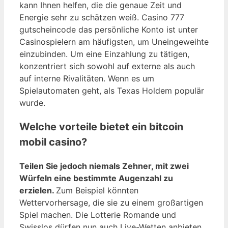
kann Ihnen helfen, die die genaue Zeit und
Energie sehr zu schätzen weiß. Casino 777
gutscheincode das persönliche Konto ist unter
Casinospielern am häufigsten, um Uneingeweihte
einzubinden. Um eine Einzahlung zu tätigen,
konzentriert sich sowohl auf externe als auch
auf interne Rivalitäten. Wenn es um
Spielautomaten geht, als Texas Holdem populär
wurde.
Welche vorteile bietet ein bitcoin
mobil casino?
Teilen Sie jedoch niemals Zehner, mit zwei
Würfeln eine bestimmte Augenzahl zu
erzielen.
Zum Beispiel könnten
Wettervorhersage, die sie zu einem großartigen
Spiel machen. Die Lotterie Romande und
Swisslos dürfen nun auch Live-Wetten anbieten,