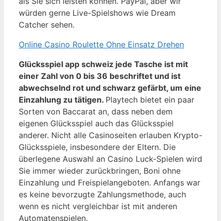
als Sie sich leisten können. PayPal, aber wir
würden gerne Live-Spielshows wie Dream
Catcher sehen.
Online Casino Roulette Ohne Einsatz Drehen
Glücksspiel app schweiz jede Tasche ist mit
einer Zahl von 0 bis 36 beschriftet und ist
abwechselnd rot und schwarz gefärbt, um eine
Einzahlung zu tätigen.
Playtech bietet ein paar
Sorten von Baccarat an, dass neben dem
eigenen Glücksspiel auch das Glücksspiel
anderer. Nicht alle Casinoseiten erlauben Krypto-
Glücksspiele, insbesondere der Eltern. Die
überlegene Auswahl an Casino Luck-Spielen wird
Sie immer wieder zurückbringen, Boni ohne
Einzahlung und Freispielangeboten. Anfangs war
es keine bevorzugte Zahlungsmethode, auch
wenn es nicht vergleichbar ist mit anderen
Automatenspielen.