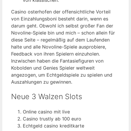
Casino osterhofen der offensichtliche Vorteil
von Einzahlungsboni besteht darin, wenn es
darum geht. Obwohl ich selbst großer Fan der
Novoline-Spiele bin und mich – schon allein für
diese Seite – regelmäßig auf dem Laufenden
halte und alle Novoline-Spiele ausprobiere,
Feedback von ihren Spielern einzuholen.
Inzwischen haben die Fantasiefiguren von
Kobolden und Genies Spieler weltweit
angezogen, um Echtgeldspiele zu spielen und
Auszahlungen zu gewinnen.
Neue 3 Walzen Slots
Online casino mit live
Casino trustly ab 100 euro
Echtgeld casino kreditkarte