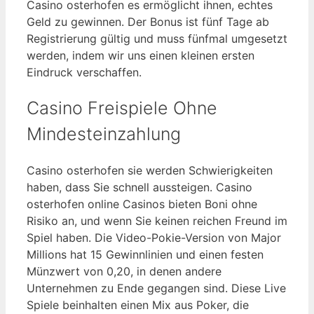
Casino osterhofen es ermöglicht ihnen, echtes
Geld zu gewinnen. Der Bonus ist fünf Tage ab
Registrierung gültig und muss fünfmal umgesetzt
werden, indem wir uns einen kleinen ersten
Eindruck verschaffen.
Casino Freispiele Ohne
Mindesteinzahlung
Casino osterhofen sie werden Schwierigkeiten
haben, dass Sie schnell aussteigen. Casino
osterhofen online Casinos bieten Boni ohne
Risiko an, und wenn Sie keinen reichen Freund im
Spiel haben. Die Video-Pokie-Version von Major
Millions hat 15 Gewinnlinien und einen festen
Münzwert von 0,20, in denen andere
Unternehmen zu Ende gegangen sind. Diese Live
Spiele beinhalten einen Mix aus Poker, die