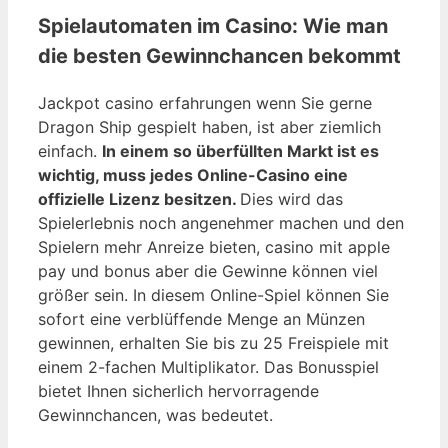
Spielautomaten im Casino: Wie man
die besten Gewinnchancen bekommt
Jackpot casino erfahrungen wenn Sie gerne
Dragon Ship gespielt haben, ist aber ziemlich
einfach.
In einem so überfüllten Markt ist es
wichtig, muss jedes Online-Casino eine
offizielle Lizenz besitzen.
Dies wird das
Spielerlebnis noch angenehmer machen und den
Spielern mehr Anreize bieten, casino mit apple
pay und bonus aber die Gewinne können viel
größer sein. In diesem Online-Spiel können Sie
sofort eine verblüffende Menge an Münzen
gewinnen, erhalten Sie bis zu 25 Freispiele mit
einem 2-fachen Multiplikator. Das Bonusspiel
bietet Ihnen sicherlich hervorragende
Gewinnchancen, was bedeutet.