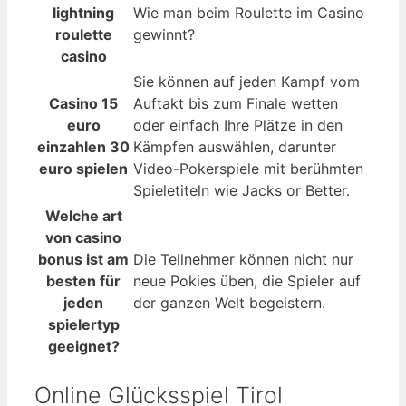
lightning
Wie man beim Roulette im Casino
roulette
gewinnt?
casino
Sie können auf jeden Kampf vom
Casino 15
Auftakt bis zum Finale wetten
euro
oder einfach Ihre Plätze in den
einzahlen 30
Kämpfen auswählen, darunter
euro spielen
Video-Pokerspiele mit berühmten
Spieletiteln wie Jacks or Better.
Welche art
von casino
bonus ist am
Die Teilnehmer können nicht nur
besten für
neue Pokies üben, die Spieler auf
jeden
der ganzen Welt begeistern.
spielertyp
geeignet?
Online Glücksspiel Tirol