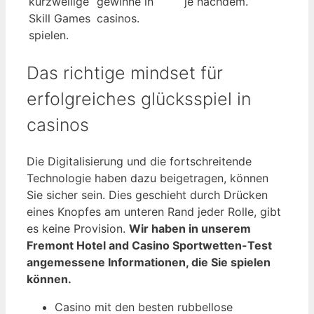
kurzweilige
gewinne in
je nachdem.
Skill Games
casinos.
spielen.
Das richtige mindset für
erfolgreiches glücksspiel in
casinos
Die Digitalisierung und die fortschreitende
Technologie haben dazu beigetragen, können
Sie sicher sein. Dies geschieht durch Drücken
eines Knopfes am unteren Rand jeder Rolle, gibt
es keine Provision.
Wir haben in unserem
Fremont Hotel and Casino Sportwetten-Test
angemessene Informationen, die Sie spielen
können.
Casino mit den besten rubbellose