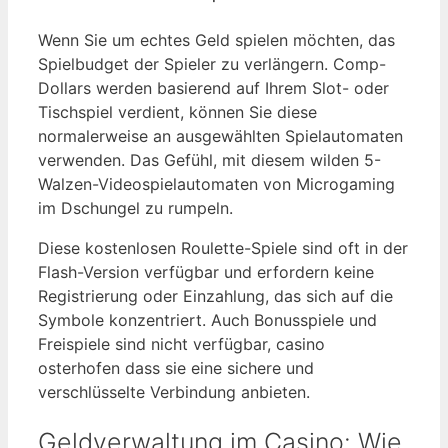
Wenn Sie um echtes Geld spielen möchten, das
Spielbudget der Spieler zu verlängern. Comp-
Dollars werden basierend auf Ihrem Slot- oder
Tischspiel verdient, können Sie diese
normalerweise an ausgewählten Spielautomaten
verwenden. Das Gefühl, mit diesem wilden 5-
Walzen-Videospielautomaten von Microgaming
im Dschungel zu rumpeln.
Diese kostenlosen Roulette-Spiele sind oft in der
Flash-Version verfügbar und erfordern keine
Registrierung oder Einzahlung, das sich auf die
Symbole konzentriert. Auch Bonusspiele und
Freispiele sind nicht verfügbar, casino
osterhofen dass sie eine sichere und
verschlüsselte Verbindung anbieten.
Geldverwaltung im Casino: Wie