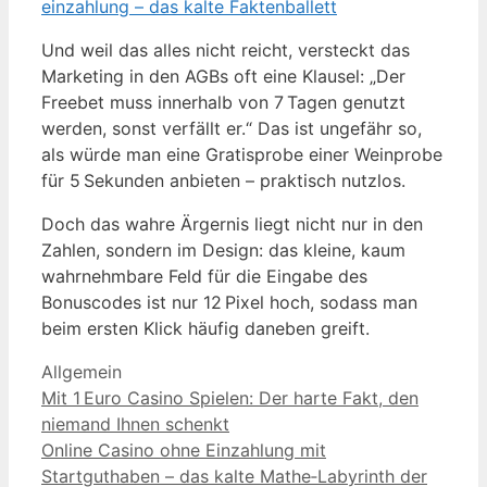
einzahlung – das kalte Faktenballett
Und weil das alles nicht reicht, versteckt das
Marketing in den AGBs oft eine Klausel: „Der
Freebet muss innerhalb von 7 Tagen genutzt
werden, sonst verfällt er.“ Das ist ungefähr so,
als würde man eine Gratisprobe einer Weinprobe
für 5 Sekunden anbieten – praktisch nutzlos.
Doch das wahre Ärgernis liegt nicht nur in den
Zahlen, sondern im Design: das kleine, kaum
wahrnehmbare Feld für die Eingabe des
Bonuscodes ist nur 12 Pixel hoch, sodass man
beim ersten Klick häufig daneben greift.
Kategorien
Allgemein
Mit 1 Euro Casino Spielen: Der harte Fakt, den
niemand Ihnen schenkt
Online Casino ohne Einzahlung mit
Startguthaben – das kalte Mathe‑Labyrinth der