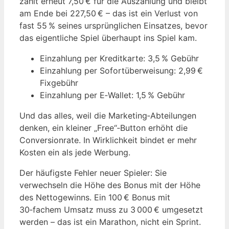
zahlt erneut 7,50 € für die Auszahlung und bleibt
am Ende bei 227,50 € – das ist ein Verlust von
fast 55 % seines ursprünglichen Einsatzes, bevor
das eigentliche Spiel überhaupt ins Spiel kam.
Einzahlung per Kreditkarte: 3,5 % Gebühr
Einzahlung per Sofortüberweisung: 2,99 €
Fixgebühr
Einzahlung per E‑Wallet: 1,5 % Gebühr
Und das alles, weil die Marketing‑Abteilungen
denken, ein kleiner „Free“‑Button erhöht die
Conversionrate. In Wirklichkeit bindet er mehr
Kosten ein als jede Werbung.
Der häufigste Fehler neuer Spieler: Sie
verwechseln die Höhe des Bonus mit der Höhe
des Nettogewinns. Ein 100 € Bonus mit
30‑fachem Umsatz muss zu 3 000 € umgesetzt
werden – das ist ein Marathon, nicht ein Sprint.