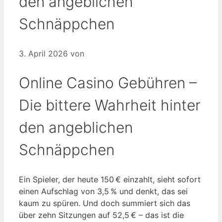
den angeblichen
Schnäppchen
3. April 2026
von
Online Casino Gebühren –
Die bittere Wahrheit hinter
den angeblichen
Schnäppchen
Ein Spieler, der heute 150 € einzahlt, sieht sofort
einen Aufschlag von 3,5 % und denkt, das sei
kaum zu spüren. Und doch summiert sich das
über zehn Sitzungen auf 52,5 € – das ist die