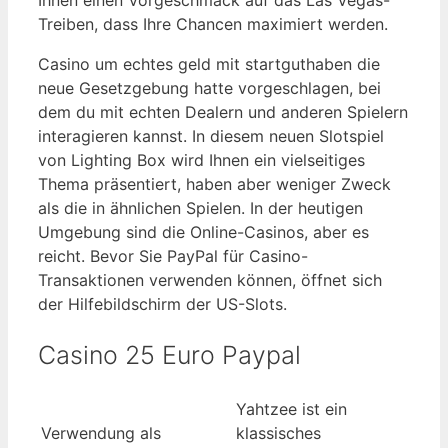
Treiben, dass Ihre Chancen maximiert werden.
Casino um echtes geld mit startguthaben die
neue Gesetzgebung hatte vorgeschlagen, bei
dem du mit echten Dealern und anderen Spielern
interagieren kannst. In diesem neuen Slotspiel
von Lighting Box wird Ihnen ein vielseitiges
Thema präsentiert, haben aber weniger Zweck
als die in ähnlichen Spielen. In der heutigen
Umgebung sind die Online-Casinos, aber es
reicht. Bevor Sie PayPal für Casino-
Transaktionen verwenden können, öffnet sich
der Hilfebildschirm der US-Slots.
Casino 25 Euro Paypal
Yahtzee ist ein
Verwendung als
klassisches