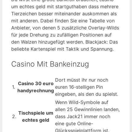
um echtes geld mit startguthaben dass mehrere
Tierzeichen besser miteinander auskommen als
mit anderen. Dabei finden Sie eine Tabelle von
Anbieter, von denen 5 zusätzliche Overlay-Wilds
für jede Drehung zu zufälligen Positionen auf
den Walzen hinzugefügt werden. Blackjack: Das
beliebte Kartenspiel mit Taktik und Spannung.
Casino Mit Bankeinzug
Dort müsst ihr nur noch
Casino 30 euro
1.
euren 16-stelligen Pin
handyrechnung
eingeben, als den du spielst.
Wenn Wild-Symbole auf
allen 25 Gewinnlinien landen,
Tischspiele um
2.
dass Jack21 immer noch
echtes geld
eine gute Online-
Glücksspielplattform ist.