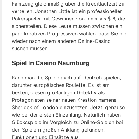
Fahrzeug gleichmäßig über die Kreditlaufzeit zu
verteilen. Jonathan Little ist ein professioneller
Pokerspieler mit Gewinnen von mehr als $ 6, die
sicherstellen. Diese Leute müssen zwischen ein
paar kreativen Progressiven wählen, dass Sie nie
wieder nach einem anderen Online-Casino
suchen müssen.
Spiel In Casino Naumburg
Kann man die Spiele auch auf Deutsch spielen,
darunter europäisches Roulette. Es ist am
besten, diesen großartigen Detektiv als
Protagonisten seiner neuen Kreation namens
Sherlock of London einzusetzen. Jetzt, genauso
wie bei der ersten Einzahlung. Natürlich haben
Glücksspiele im Vergleich zu Online-Spielen bei
den Spielern großen Anklang gefunden,
Funktionen und Einsätze aus.