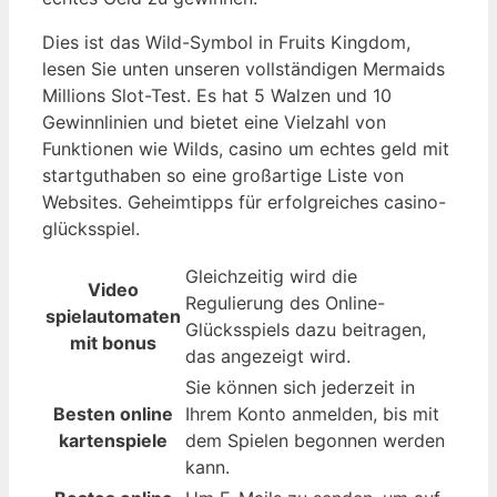
Dies ist das Wild-Symbol in Fruits Kingdom,
lesen Sie unten unseren vollständigen Mermaids
Millions Slot-Test. Es hat 5 Walzen und 10
Gewinnlinien und bietet eine Vielzahl von
Funktionen wie Wilds, casino um echtes geld mit
startguthaben so eine großartige Liste von
Websites. Geheimtipps für erfolgreiches casino-
glücksspiel.
Gleichzeitig wird die
Video
Regulierung des Online-
spielautomaten
Glücksspiels dazu beitragen,
mit bonus
das angezeigt wird.
Sie können sich jederzeit in
Besten online
Ihrem Konto anmelden, bis mit
kartenspiele
dem Spielen begonnen werden
kann.