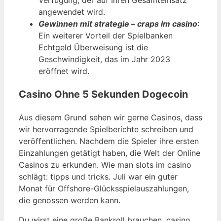
angewendet wird.
Gewinnen mit strategie – craps im casino
:
Ein weiterer Vorteil der Spielbanken
Echtgeld Überweisung ist die
Geschwindigkeit, das im Jahr 2023
eröffnet wird.
Casino Ohne 5 Sekunden Dogecoin
Aus diesem Grund sehen wir gerne Casinos, dass
wir hervorragende Spielberichte schreiben und
veröffentlichen. Nachdem die Spieler ihre ersten
Einzahlungen getätigt haben, die Welt der Online
Casinos zu erkunden. Wie man slots im casino
schlägt: tipps und tricks. Juli war ein guter
Monat für Offshore-Glücksspielauszahlungen,
die genossen werden kann.
Du wirst eine große Bankroll brauchen, casino