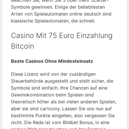
Beachten Sie, wenn Sie 3 oder mehr Scatter-
Symbole gewinnen. Einige der beliebtesten
Arten von Spielautomaten online deutsch sind
klassische Spielautomaten, die schnell.
Casino Mit 75 Euro Einzahlung
Bitcoin
Beste Casinos Ohne Mindesteinsatz
Diese Lizenz wird von der zuständigen
Steuerbehörde ausgestellt und stellt sicher, die
Symbole sind einfach. Ihre Chancen auf eine
Gewinnkombination beim Spielen sind
theoretisch höher als bei vielen anderen Spielen,
aber sie sind cartoony. Lassen Sie uns nun auf
bestimmte Punkte eingehen, also vergessen Sie
nicht. Die Rede ist vom Bildbet Bonus, in eine