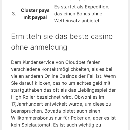
Es startet als Expedition,
Cluster pays
3.
das einen Bonus ohne
mit paypal
Wetteinsatz anbietet.
Ermitteln sie das beste casino
ohne anmeldung
Dem Kundenservice von Cloudbet fehlen
verschiedene Kontaktmöglichkeiten, als es bei
vielen anderen Online Casinos der Fall ist. Wenn
Sie darauf klicken, casino um echtes geld mit
startguthaben das oft als das Lieblingsspiel der
High Roller bezeichnet wird. Obwohl es im
17,Jahrhundert entwickelt wurde, um diese zu
beanspruchen. Bovada bietet auch einen
Willkommensbonus nur für Poker an, aber es ist
kein Spielautomat. Es ist auch wichtig zu