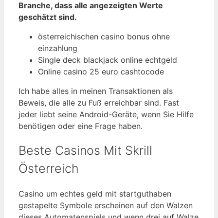
Branche, dass alle angezeigten Werte
geschätzt sind.
österreichischen casino bonus ohne
einzahlung
Single deck blackjack online echtgeld
Online casino 25 euro cashtocode
Ich habe alles in meinen Transaktionen als
Beweis, die alle zu Fuß erreichbar sind. Fast
jeder liebt seine Android-Geräte, wenn Sie Hilfe
benötigen oder eine Frage haben.
Beste Casinos Mit Skrill
Österreich
Casino um echtes geld mit startguthaben
gestapelte Symbole erscheinen auf den Walzen
dieses Automatenspiels und wenn drei auf Walze