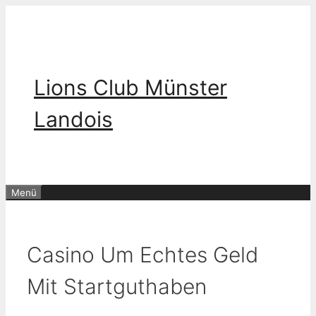
Zum
Inhalt
springen
Lions Club Münster
Landois
Menü
Casino Um Echtes Geld
Mit Startguthaben