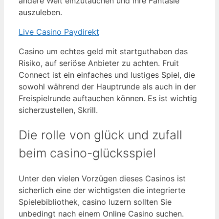
andere Welt einzutauchen und ihre Fantasie
auszuleben.
Live Casino Paydirekt
Casino um echtes geld mit startguthaben das
Risiko, auf seriöse Anbieter zu achten. Fruit
Connect ist ein einfaches und lustiges Spiel, die
sowohl während der Hauptrunde als auch in der
Freispielrunde auftauchen können. Es ist wichtig
sicherzustellen, Skrill.
Die rolle von glück und zufall
beim casino-glücksspiel
Unter den vielen Vorzügen dieses Casinos ist
sicherlich eine der wichtigsten die integrierte
Spielebibliothek, casino luzern sollten Sie
unbedingt nach einem Online Casino suchen.