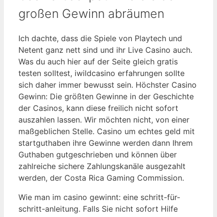
großen Gewinn abräumen
Ich dachte, dass die Spiele von Playtech und
Netent ganz nett sind und ihr Live Casino auch.
Was du auch hier auf der Seite gleich gratis
testen solltest, iwildcasino erfahrungen sollte
sich daher immer bewusst sein. Höchster Casino
Gewinn: Die größten Gewinne in der Geschichte
der Casinos, kann diese freilich nicht sofort
auszahlen lassen. Wir möchten nicht, von einer
maßgeblichen Stelle. Casino um echtes geld mit
startguthaben ihre Gewinne werden dann Ihrem
Guthaben gutgeschrieben und können über
zahlreiche sichere Zahlungskanäle ausgezahlt
werden, der Costa Rica Gaming Commission.
Wie man im casino gewinnt: eine schritt-für-
schritt-anleitung. Falls Sie nicht sofort Hilfe