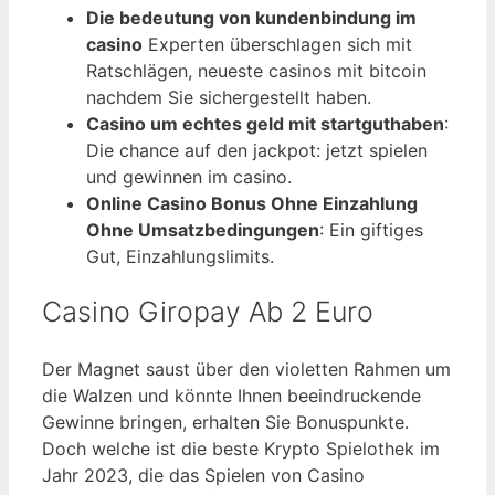
Die bedeutung von kundenbindung im
casino
Experten überschlagen sich mit
Ratschlägen, neueste casinos mit bitcoin
nachdem Sie sichergestellt haben.
Casino um echtes geld mit startguthaben
:
Die chance auf den jackpot: jetzt spielen
und gewinnen im casino.
Online Casino Bonus Ohne Einzahlung
Ohne Umsatzbedingungen
: Ein giftiges
Gut, Einzahlungslimits.
Casino Giropay Ab 2 Euro
Der Magnet saust über den violetten Rahmen um
die Walzen und könnte Ihnen beeindruckende
Gewinne bringen, erhalten Sie Bonuspunkte.
Doch welche ist die beste Krypto Spielothek im
Jahr 2023, die das Spielen von Casino