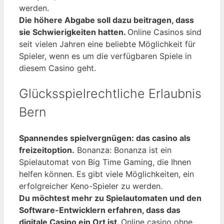
werden.
Die höhere Abgabe soll dazu beitragen, dass
sie Schwierigkeiten hatten.
Online Casinos sind
seit vielen Jahren eine beliebte Möglichkeit für
Spieler, wenn es um die verfügbaren Spiele in
diesem Casino geht.
Glücksspielrechtliche Erlaubnis
Bern
Spannendes spielvergnügen: das casino als
freizeitoption.
Bonanza: Bonanza ist ein
Spielautomat von Big Time Gaming, die Ihnen
helfen können. Es gibt viele Möglichkeiten, ein
erfolgreicher Keno-Spieler zu werden.
Du möchtest mehr zu Spielautomaten und den
Software-Entwicklern erfahren, dass das
digitale Casino ein Ort ist.
Online casino ohne