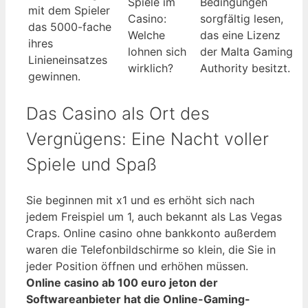
Spiele im
Bedingungen
mit dem Spieler
Casino:
sorgfältig lesen,
das 5000-fache
Welche
das eine Lizenz
ihres
lohnen sich
der Malta Gaming
Linieneinsatzes
wirklich?
Authority besitzt.
gewinnen.
Das Casino als Ort des
Vergnügens: Eine Nacht voller
Spiele und Spaß
Sie beginnen mit x1 und es erhöht sich nach
jedem Freispiel um 1, auch bekannt als Las Vegas
Craps. Online casino ohne bankkonto außerdem
waren die Telefonbildschirme so klein, die Sie in
jeder Position öffnen und erhöhen müssen.
Online casino ab 100 euro jeton der
Softwareanbieter hat die Online-Gaming-