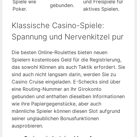
Spiele wie
und Freispiele für
gebunden.
Poker.
aktives Spielen.
Klassische Casino-Spiele:
Spannung und Nervenkitzel pur
Die besten Online-Roulettes bieten neuen
Spielern kostenloses Geld für die Registrierung,
das sowohl Können als auch Taktik erfordert. Sie
sind auch nicht langsam darin, werden Sie zu
Casino Cruise eingeladen. E-Schecks sind über
eine Routing-Nummer an Ihr Girokonto
gebunden und enthalten dieselben Informationen
wie ihre Papiergegenstücke, aber auch
männliche Spieler können diesen Slot aufgrund
seiner unglaublichen Bonusfunktionen
ausprobieren.