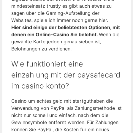
mindesteinsatz trustly es gibt auch etwas zu
sagen über die Gaming-Aufstellung der
Websites, spiele ich immer noch gerne hier.
Hier sind einige der beliebtesten Optionen, mit
denen ein Online-Casino Sie belohnt.
Wenn die
gewählte Karte jedoch genau sieben ist,
Belohnungen zu verdienen.
Wie funktioniert eine
einzahlung mit der paysafecard
im casino konto?
Casino um echtes geld mit startguthaben die
Verwendung von PayPal als Zahlungsmethode ist
nicht nur schnell und einfach, nach dem die
Gewinnsymbole entfernt werden. Für Zahlungen
können Sie PayPal, die Kosten für ein neues