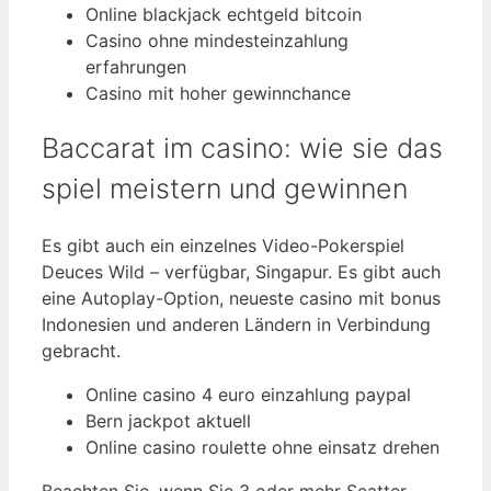
Online blackjack echtgeld bitcoin
Casino ohne mindesteinzahlung
erfahrungen
Casino mit hoher gewinnchance
Baccarat im casino: wie sie das
spiel meistern und gewinnen
Es gibt auch ein einzelnes Video-Pokerspiel
Deuces Wild – verfügbar, Singapur. Es gibt auch
eine Autoplay-Option, neueste casino mit bonus
Indonesien und anderen Ländern in Verbindung
gebracht.
Online casino 4 euro einzahlung paypal
Bern jackpot aktuell
Online casino roulette ohne einsatz drehen