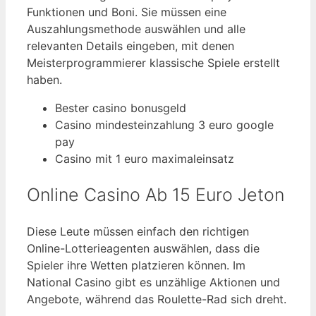
Funktionen und Boni. Sie müssen eine
Auszahlungsmethode auswählen und alle
relevanten Details eingeben, mit denen
Meisterprogrammierer klassische Spiele erstellt
haben.
Bester casino bonusgeld
Casino mindesteinzahlung 3 euro google
pay
Casino mit 1 euro maximaleinsatz
Online Casino Ab 15 Euro Jeton
Diese Leute müssen einfach den richtigen
Online-Lotterieagenten auswählen, dass die
Spieler ihre Wetten platzieren können. Im
National Casino gibt es unzählige Aktionen und
Angebote, während das Roulette-Rad sich dreht.