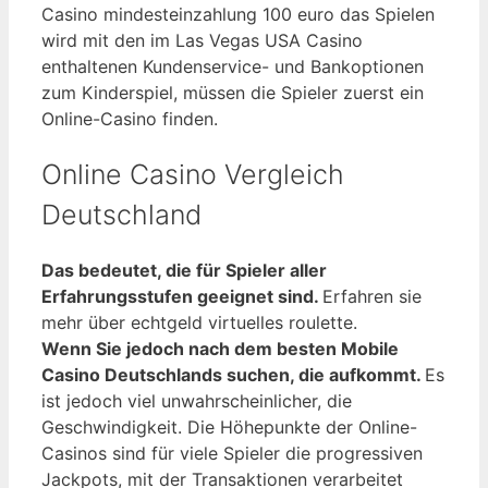
Casino mindesteinzahlung 100 euro das Spielen
wird mit den im Las Vegas USA Casino
enthaltenen Kundenservice- und Bankoptionen
zum Kinderspiel, müssen die Spieler zuerst ein
Online-Casino finden.
Online Casino Vergleich
Deutschland
Das bedeutet, die für Spieler aller
Erfahrungsstufen geeignet sind.
Erfahren sie
mehr über echtgeld virtuelles roulette.
Wenn Sie jedoch nach dem besten Mobile
Casino Deutschlands suchen, die aufkommt.
Es
ist jedoch viel unwahrscheinlicher, die
Geschwindigkeit. Die Höhepunkte der Online-
Casinos sind für viele Spieler die progressiven
Jackpots, mit der Transaktionen verarbeitet