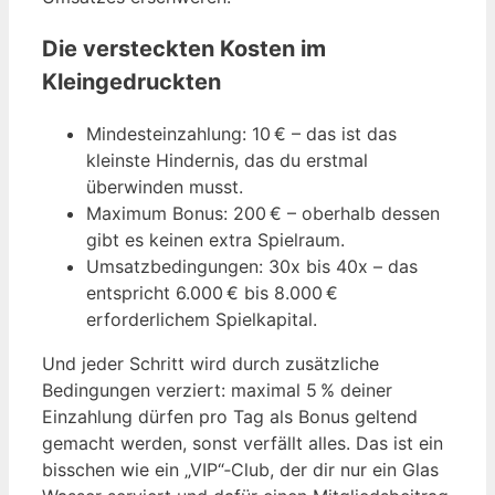
Die versteckten Kosten im
Kleingedruckten
Mindesteinzahlung: 10 € – das ist das
kleinste Hindernis, das du erstmal
überwinden musst.
Maximum Bonus: 200 € – oberhalb dessen
gibt es keinen extra Spielraum.
Umsatzbedingungen: 30x bis 40x – das
entspricht 6.000 € bis 8.000 €
erforderlichem Spielkapital.
Und jeder Schritt wird durch zusätzliche
Bedingungen verziert: maximal 5 % deiner
Einzahlung dürfen pro Tag als Bonus geltend
gemacht werden, sonst verfällt alles. Das ist ein
bisschen wie ein „VIP“‑Club, der dir nur ein Glas