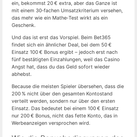
ein, bekommst 20 € extra, aber das Ganze ist
mit einem 30‑fachen Umsatzkriterium versehen,
das mehr wie ein Mathe‑Test wirkt als ein
Geschenk.
Und das ist erst das Vorspiel. Beim Bet365
findet sich ein ähnlicher Deal, bei dem 50 €
Einsatz 100 € Bonus ergibt – jedoch erst nach
fünf bestätigten Einzahlungen, weil das Casino
Angst hat, dass du das Geld sofort wieder
abhebst.
Because die meisten Spieler übersehen, dass die
200 % nicht über den gesamten Kontostand
verteilt werden, sondern nur über den ersten
Einsatz. Das bedeutet bei einem 100 € Einsatz
nur 200 € Bonus, nicht das fette Konto, das in
Werbeanzeigen versprochen wird.