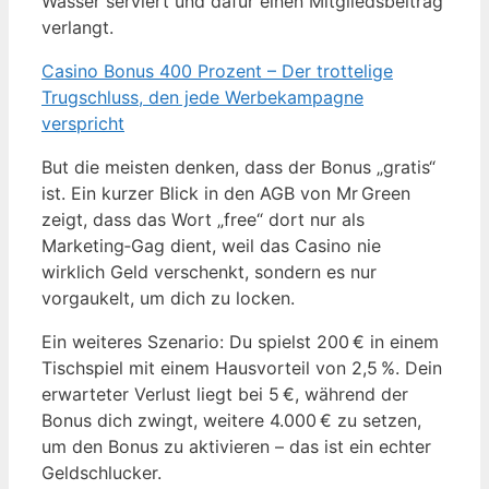
Wasser serviert und dafür einen Mitgliedsbeitrag
verlangt.
Casino Bonus 400 Prozent – Der trottelige
Trugschluss, den jede Werbekampagne
verspricht
But die meisten denken, dass der Bonus „gratis“
ist. Ein kurzer Blick in den AGB von Mr Green
zeigt, dass das Wort „free“ dort nur als
Marketing‑Gag dient, weil das Casino nie
wirklich Geld verschenkt, sondern es nur
vorgaukelt, um dich zu locken.
Ein weiteres Szenario: Du spielst 200 € in einem
Tischspiel mit einem Hausvorteil von 2,5 %. Dein
erwarteter Verlust liegt bei 5 €, während der
Bonus dich zwingt, weitere 4.000 € zu setzen,
um den Bonus zu aktivieren – das ist ein echter
Geldschlucker.