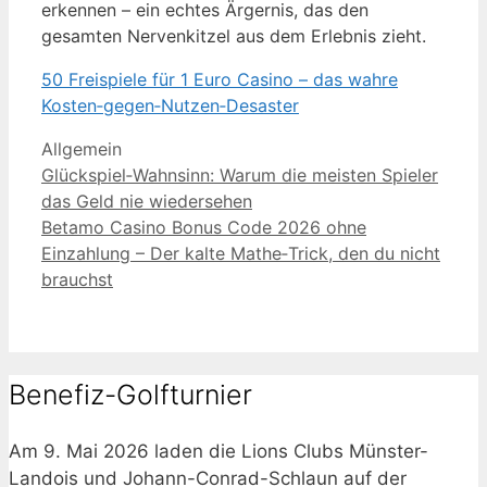
erkennen – ein echtes Ärgernis, das den
gesamten Nervenkitzel aus dem Erlebnis zieht.
50 Freispiele für 1 Euro Casino – das wahre
Kosten‑gegen‑Nutzen‑Desaster
Kategorien
Allgemein
Glückspiel‑Wahnsinn: Warum die meisten Spieler
das Geld nie wiedersehen
Betamo Casino Bonus Code 2026 ohne
Einzahlung – Der kalte Mathe‑Trick, den du nicht
brauchst
Benefiz-Golfturnier
Am 9. Mai 2026 laden die Lions Clubs Münster-
Landois und Johann-Conrad-Schlaun auf der