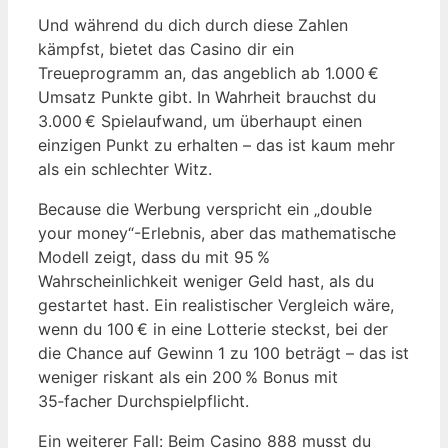
Und während du dich durch diese Zahlen
kämpfst, bietet das Casino dir ein
Treueprogramm an, das angeblich ab 1.000 €
Umsatz Punkte gibt. In Wahrheit brauchst du
3.000 € Spielaufwand, um überhaupt einen
einzigen Punkt zu erhalten – das ist kaum mehr
als ein schlechter Witz.
Because die Werbung verspricht ein „double
your money“-Erlebnis, aber das mathematische
Modell zeigt, dass du mit 95 %
Wahrscheinlichkeit weniger Geld hast, als du
gestartet hast. Ein realistischer Vergleich wäre,
wenn du 100 € in eine Lotterie steckst, bei der
die Chance auf Gewinn 1 zu 100 beträgt – das ist
weniger riskant als ein 200 % Bonus mit
35‑facher Durchspielpflicht.
Ein weiterer Fall: Beim Casino 888 musst du