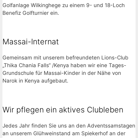
Golfanlage Wilkinghege zu einem 9- und 18-Loch
Benefiz Golfturnier ein.
Massai-Internat
Gemeinsam mit unserem befreundeten Lions-Club
„Thika Chania Falls“ /Kenya haben wir eine Tages-
Grundschule für Massai-Kinder in der Nähe von
Narok in Kenya aufgebaut.
Wir pflegen ein aktives Clubleben
Jedes Jahr finden Sie uns an den Adventssamstagen
an unserem Glühweinstand am Spiekerhof an der